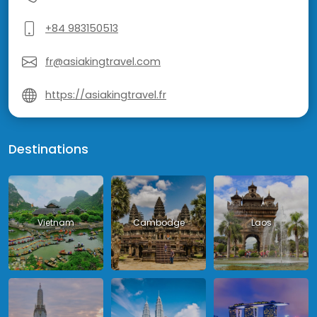
+84 983150513
fr@asiakingtravel.com
https://asiakingtravel.fr
Destinations
Vietnam
Cambodge
Laos