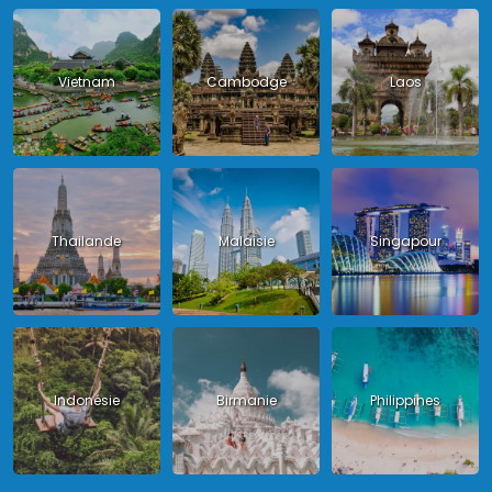
Vietnam
Cambodge
Laos
Thailande
Malaisie
Singapour
Indonésie
Birmanie
Philippines