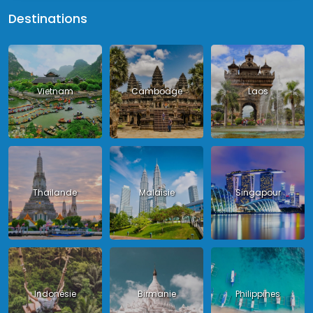
Destinations
Vietnam
Cambodge
Laos
Thailande
Malaisie
Singapour
Indonésie
Birmanie
Philippines