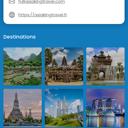
fr@asiakingtravel.com
https://asiakingtravel.fr
Destinations
Vietnam
Cambodge
Laos
Thailande
Malaisie
Singapour