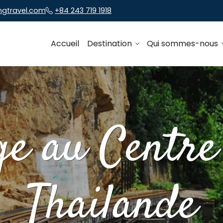
ngtravel.com
+84 243 719 1918
Accueil
Destination
Qui sommes-nous
e au Centre
Thailande