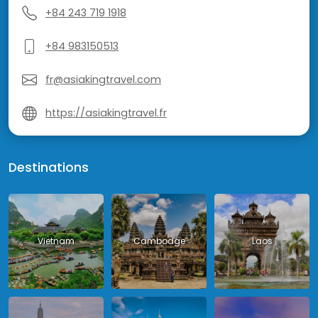
+84 243 719 1918
+84 983150513
fr@asiakingtravel.com
https://asiakingtravel.fr
Destinations
Vietnam
Cambodge
Laos