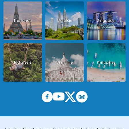
Thailande
Malaisie
Singapour
Indonésie
Birmanie
Philippines