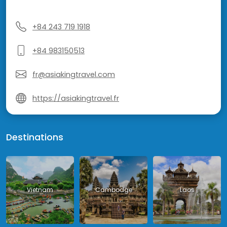
+84 243 719 1918
+84 983150513
fr@asiakingtravel.com
https://asiakingtravel.fr
Destinations
Vietnam
Cambodge
Laos