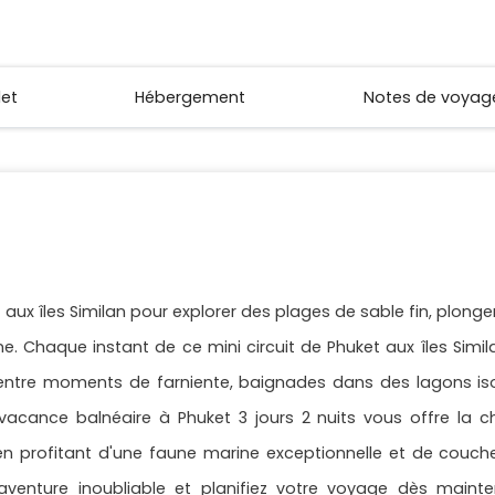
let
Hébergement
Notes de voyag
aux îles Similan pour explorer des plages de sable fin, plonge
ne. Chaque instant de ce mini circuit de Phuket aux îles Simila
, entre moments de farniente, baignades dans des lagons i
 vacance balnéaire à Phuket 3 jours 2 nuits vous offre la
t en profitant d'une faune marine exceptionnelle et de couche
e aventure inoubliable et planifiez votre voyage dès main