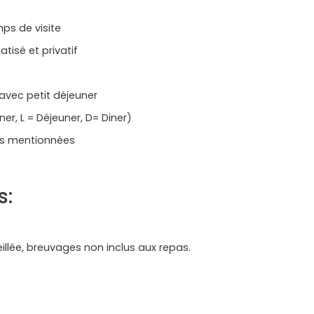
ps de visite
atisé et privatif
vec petit déjeuner
r, L = Déjeuner, D= Diner)
ites mentionnées
s:
llée, breuvages non inclus aux repas.