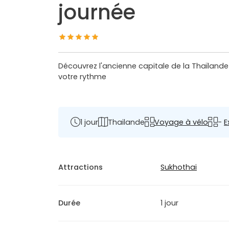
journée
Découvrez l'ancienne capitale de la Thaïlande
votre rythme
1 jour
Thailande
Voyage à vélo
-
E
Attractions
Sukhothai
Durée
1 jour