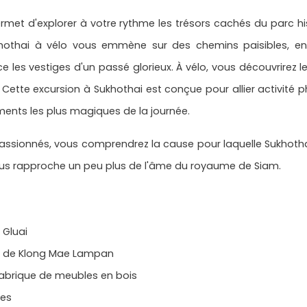
ermet d'explorer à votre rythme les trésors cachés du parc h
Sukhothai à vélo vous emmène sur des chemins paisibles, 
ce les vestiges d'un passé glorieux. À vélo, vous découvrirez l
s. Cette excursion à Sukhothai est conçue pour allier activité 
ents les plus magiques de la journée.
ionnés, vous comprendrez la cause pour laquelle Sukhothai r
ous rapproche un peu plus de l'âme du royaume de Siam.
 Gluai
on de Klong Mae Lampan
fabrique de meubles en bois
les