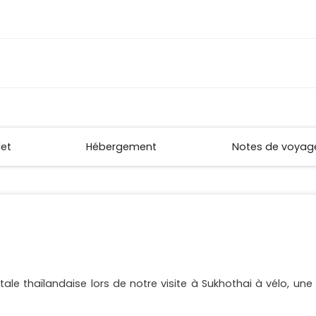
let
Hébergement
Notes de voyag
ale thaïlandaise lors de notre visite à Sukhothai à vélo, un