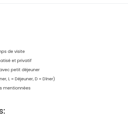
ps de visite
atisé et privatif
vec petit déjeuner
r, L = Déjeuner, D = Dîner)
ites mentionnées
s: