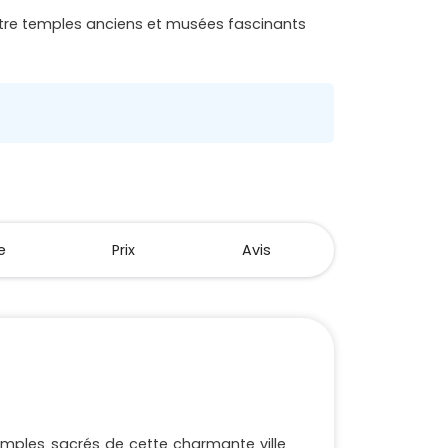
 entre temples anciens et musées fascinants
e
Prix
Avis
emples sacrés de cette charmante ville