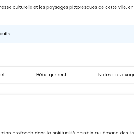
ichesse culturelle et les paysages pittoresques de cette ville,
rcuits
let
Hébergement
Notes de voyag
rsion profonde dans la spiritualité paisible qui émane des t