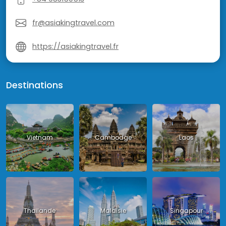
fr@asiakingtravel.com
https://asiakingtravel.fr
Destinations
Vietnam
Cambodge
Laos
Thailande
Malaisie
Singapour