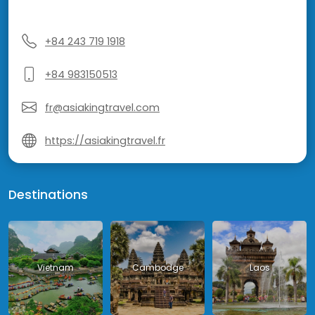
+84 243 719 1918
+84 983150513
fr@asiakingtravel.com
https://asiakingtravel.fr
Destinations
Vietnam
Cambodge
Laos