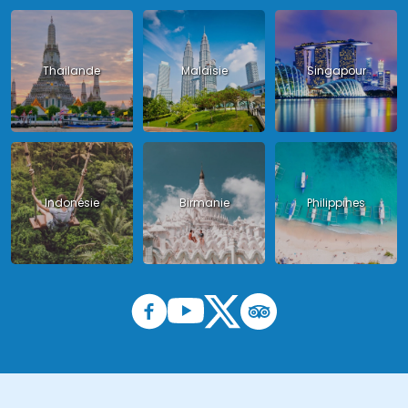
Thailande
Malaisie
Singapour
Indonésie
Birmanie
Philippines