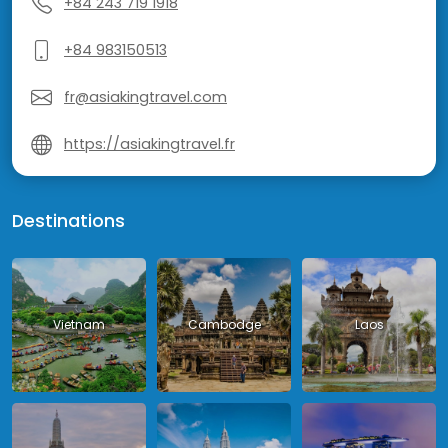
+84 243 719 1918
+84 983150513
fr@asiakingtravel.com
https://asiakingtravel.fr
Destinations
Vietnam
Cambodge
Laos