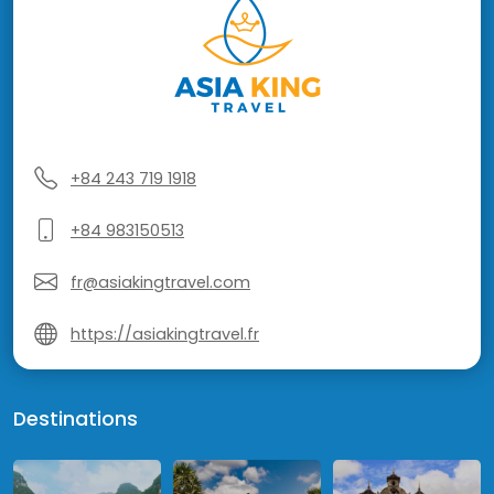
+84 243 719 1918
+84 983150513
fr@asiakingtravel.com
https://asiakingtravel.fr
Destinations