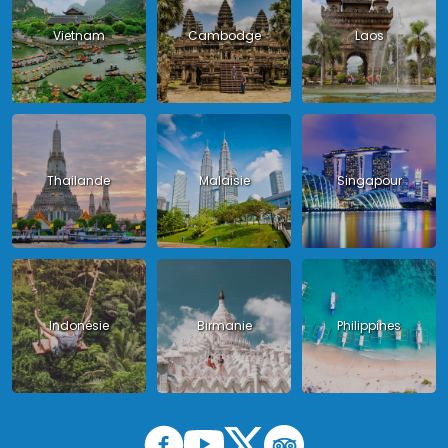
Vietnam
Cambodge
Laos
Thailande
Malaisie
Singapour
Indonésie
Birmanie
Philippines