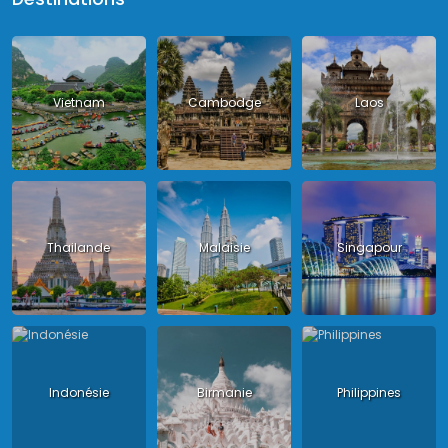
Vietnam
Cambodge
Laos
Thailande
Malaisie
Singapour
Indonésie
Birmanie
Philippines