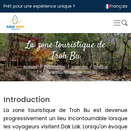
Prêt pour une expérience unique ?
Français
La zone touristique de
Troh Bu
Accueil
Destination
Vietnam
Dak Lak
La zone touristique de Troh Bu
Introduction
La zone touristique de Troh Bu est devenue
progressivement un lieu incontournable lorsque
les voyageurs visitent Dak Lak. Lorsqu'on évoque