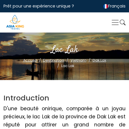
Prêt pour une expérience unique ?
Français
Lac Lak
Accueil
Destination
Vietnam
Dak Lak
Lac Lak
Introduction
D'une beauté onirique, comparée à un joyau
précieux, le lac Lak de la province de Dak Lak est
réputé pour attirer un grand nombre de