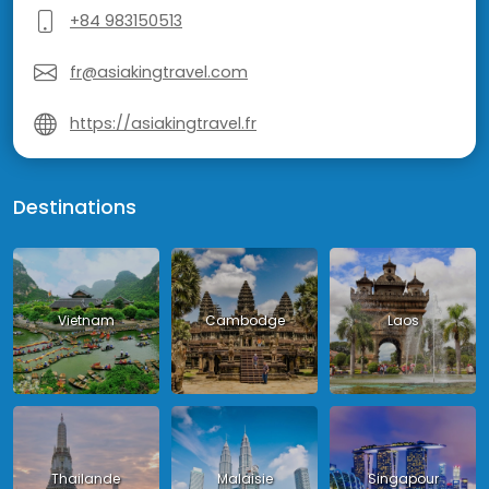
+84 983150513
fr@asiakingtravel.com
https://asiakingtravel.fr
Destinations
Vietnam
Cambodge
Laos
Thailande
Malaisie
Singapour