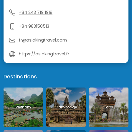
+84 243 719 1918
+84 983150513
fr@asiakingtravel.com
https://asiakingtravel.fr
Destinations
Vietnam
Cambodge
Laos