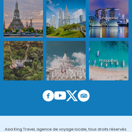
Thailande
Malaisie
Singapour
Indonésie
Birmanie
Philippines
Asia King Travel, agence de voyage locale, tous droits réservés.