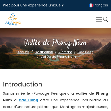
Prêt pour une expérience unique ?
Français
Vallée de Phong Nam
Accueil
Destination
Vietnam
Cao Bang
Vallée de Phong Nam
Introduction
Surnommée le «Paysage Féérique», la
vallée de Phong
Nam
à
Cao Bang
offre une expérience inoubliable au
cœur d'une nature pittoresque. Montagnes majestueuses,