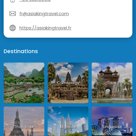
fr@asiakingtravel.com
https://asiakingtravel.fr
Destinations
Vietnam
Cambodge
Laos
Thailande
Malaisie
Singapour