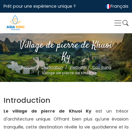
Prêt pour une expérience unique ?
Français
Village de pierre de Khuoi
Ky
Accueil
Destination
Vietnam
Cao Bang
Village de pierre de Khuoi Ky
Introduction
Le village de pierre de Khuoi Ky
est un trésor
d'architecture unique. Offrant bien plus qu'une évasion
tranquille, cette destination révèle la vie quotidienne et la