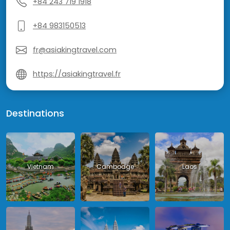
+84 243 719 1918
+84 983150513
fr@asiakingtravel.com
https://asiakingtravel.fr
Destinations
Vietnam
Cambodge
Laos