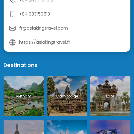
+84 243 719 1918
+84 983150513
fr@asiakingtravel.com
https://asiakingtravel.fr
Destinations
Vietnam
Cambodge
Laos