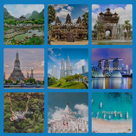
Vietnam
Cambodge
Laos
Thailande
Malaisie
Singapour
Indonésie
Birmanie
Philippines