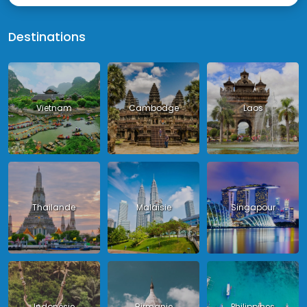
Destinations
Vietnam
Cambodge
Laos
Thailande
Malaisie
Singapour
Indonésie
Birmanie
Philippines