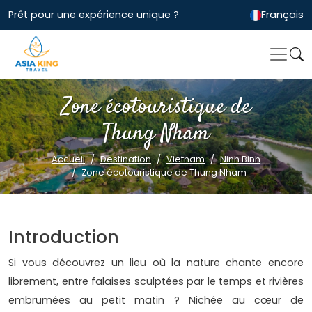
Prêt pour une expérience unique ?
Français
Zone écotouristique de
Thung Nham
Accueil
Destination
Vietnam
Ninh Binh
Zone écotouristique de Thung Nham
Introduction
Si vous découvrez un lieu où la nature chante encore
librement, entre falaises sculptées par le temps et rivières
embrumées au petit matin ? Nichée au cœur de