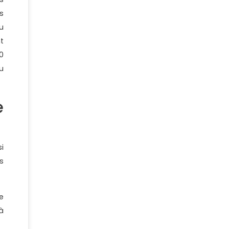
s
u
t
0
u
e
i
s
e
à