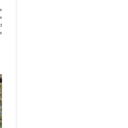
e
e
d
e