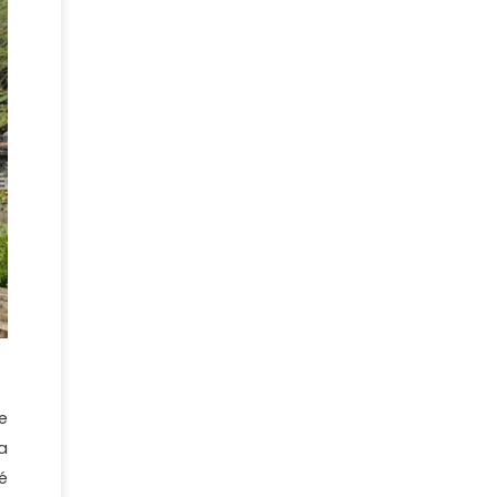
e
a
é