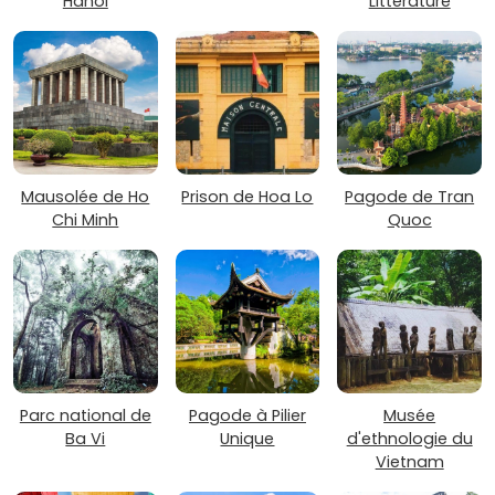
Hanoï
Littérature
Mausolée de Ho
Prison de Hoa Lo
Pagode de Tran
Chi Minh
Quoc
Parc national de
Pagode à Pilier
Musée
Ba Vi
Unique
d'ethnologie du
Vietnam