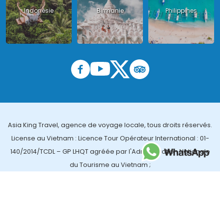
Indonésie
Birmanie
Philippines
Asia King Travel, agence de voyage locale, tous droits réservés.
License au Vietnam : Licence Tour Opérateur International : 01-
140/2014/TCDL – GP LHQT agréée par l'Administration Nationale
du Tourisme au Vietnam ;
License en Thailande : 14/03366 par le Bureau des affaires
touristiques et de l'enregistrement des guides (TBGR) et le
bureau du développement du tourisme de la Thailande