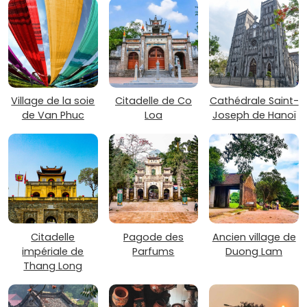
Village de la soie
Citadelle de Co
Cathédrale Saint-
de Van Phuc
Loa
Joseph de Hanoï
Citadelle
Pagode des
Ancien village de
impériale de
Parfums
Duong Lam
Thang Long