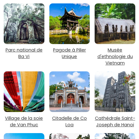
Parc national de
Pagode à Pilier
Musée
Ba Vi
Unique
d'ethnologie du
Vietnam
Village de la soie
Citadelle de Co
Cathédrale Saint-
de Van Phuc
Loa
Joseph de Hanoï