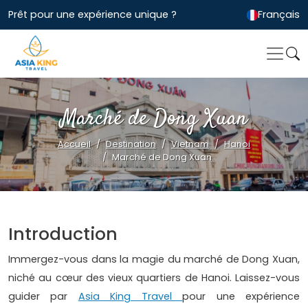
Prêt pour une expérience unique ?
Français
Marché de Dong Xuan
Accueil
Destination
Vietnam
Hanoi
Marché de Dong Xuan
Introduction
Immergez-vous dans la magie du marché de Dong Xuan,
niché au cœur des vieux quartiers de Hanoi. Laissez-vous
guider par
Asia King Travel
pour une expérience