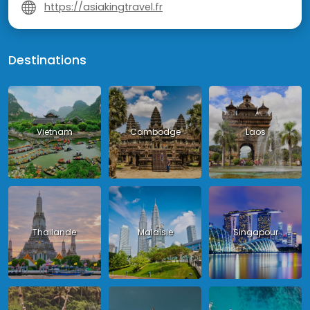
https://asiakingtravel.fr
Destinations
Vietnam
Cambodge
Laos
Thailande
Malaisie
Singapour