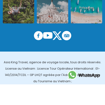
Indonésie
Birmanie
Philippines
Asia King Travel, agence de voyage locale, tous droits réservés.
License au Vietnam : Licence Tour Opérateur International : 01-
140/2014/TCDL – GP LHQT agréée par l'Administration Nationale
du Tourisme au Vietnam ;
License en Thailande : 14/03366 par le Bureau des affaires
touristiques et de l'enregistrement des guides (TBGR) et le
bureau du développement du tourisme de la Thailande