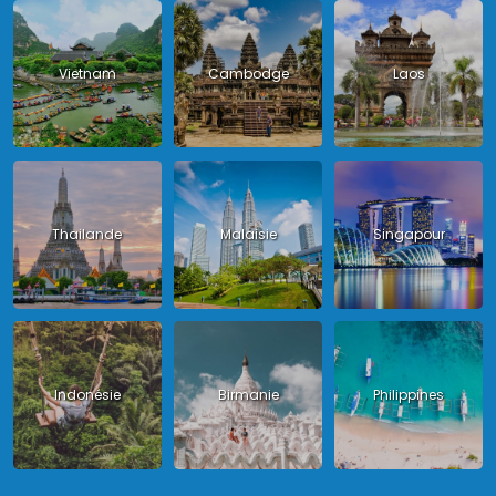
Vietnam
Cambodge
Laos
Thailande
Malaisie
Singapour
Indonésie
Birmanie
Philippines