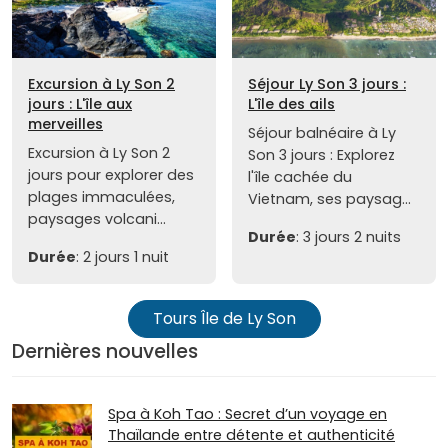
Excursion à Ly Son 2
Séjour Ly Son 3 jours :
jours : L'île aux
L'île des ails
merveilles
Séjour balnéaire à Ly
Excursion à Ly Son 2
Son 3 jours : Explorez
jours pour explorer des
l'île cachée du
plages immaculées,
Vietnam, ses paysag...
paysages volcani...
Durée
: 3 jours 2 nuits
Durée
: 2 jours 1 nuit
Tours Île de Ly Son
Dernières nouvelles
Spa à Koh Tao : Secret d’un voyage en
Thaïlande entre détente et authenticité