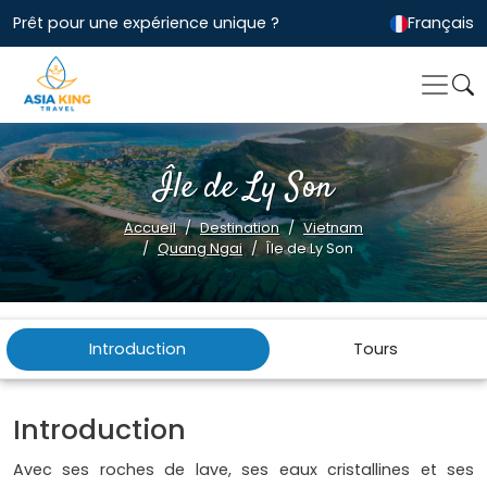
Prêt pour une expérience unique ?
Français
Île de Ly Son
Accueil
Destination
Vietnam
Quang Ngai
Île de Ly Son
Introduction
Tours
Introduction
Avec ses roches de lave, ses eaux cristallines et ses