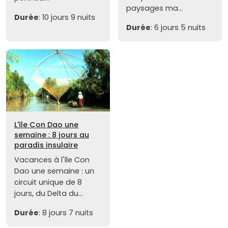
paysages ma...
Durée
: 10 jours 9 nuits
Durée
: 6 jours 5 nuits
L'île Con Dao une
semaine : 8 jours au
paradis insulaire
Vacances à l'île Con
Dao une semaine : un
circuit unique de 8
jours, du Delta du...
Durée
: 8 jours 7 nuits