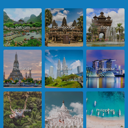
Vietnam
Cambodge
Laos
Thailande
Malaisie
Singapour
Indonésie
Birmanie
Philippines