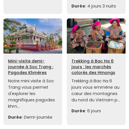
Durée
: 4 jours 3 nuits
Mini-visite demi-
Trekking à Bac Ha 6
journée à Soc Trang :
jours : les marchés
Pagodes Khmères
colorés des Hmongs
Notre mini visite à Soc
Trekking à Bac Ha 6
Trang vous permet
jours vous emmène au
d'explorer les
cœur des montagnes
magnifiques pagodes
du nord du Vietnam p...
khm...
Durée
: 6 jours
Durée
: Demi-journée