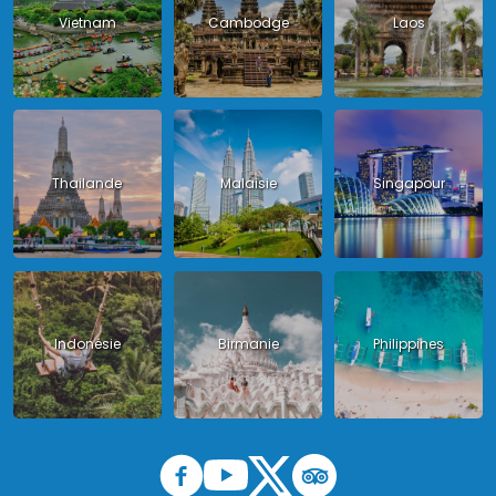
Vietnam
Cambodge
Laos
Thailande
Malaisie
Singapour
Indonésie
Birmanie
Philippines