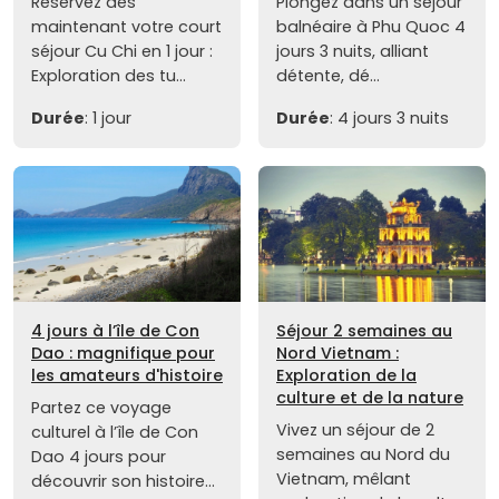
Réservez dès
Plongez dans un séjour
maintenant votre court
balnéaire à Phu Quoc 4
séjour Cu Chi en 1 jour :
jours 3 nuits, alliant
Exploration des tu...
détente, dé...
Durée
: 1 jour
Durée
: 4 jours 3 nuits
4 jours à l’île de Con
Séjour 2 semaines au
Dao : magnifique pour
Nord Vietnam :
les amateurs d'histoire
Exploration de la
culture et de la nature
Partez ce voyage
Vivez un séjour de 2
culturel à l’île de Con
semaines au Nord du
Dao 4 jours pour
Vietnam, mêlant
découvrir son histoire...