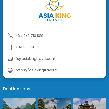
+84 243 719 1918
+84 983150513
fr@asiakingtravel.com
https://asiakingtravel.fr
Destinations