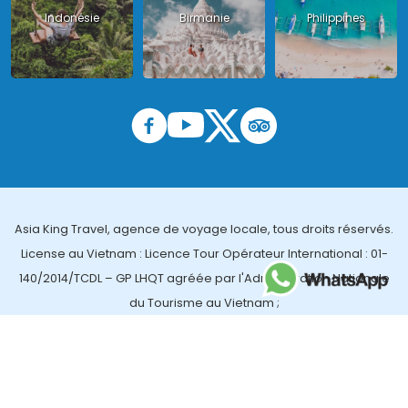
Indonésie
Birmanie
Philippines
Asia King Travel, agence de voyage locale, tous droits réservés.
License au Vietnam : Licence Tour Opérateur International : 01-
140/2014/TCDL – GP LHQT agréée par l'Administration Nationale
du Tourisme au Vietnam ;
License en Thailande : 14/03366 par le Bureau des affaires
touristiques et de l'enregistrement des guides (TBGR) et le
bureau du développement du tourisme de la Thailande