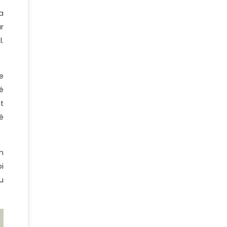
a
r
.
e
é
t
é
n
i
u