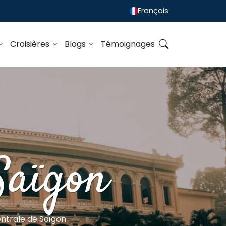
Français
Croisières
Blogs
Témoignages
Saïgon
ntrale de Saïgon