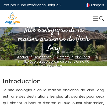
Prêt pour une expérience unique ?
Français
Site écologique de la
maison ancienne de Vinh
Long
Accueil
Destination
Vietnam
Vinh Long
Site écologique de la maison ancienne de
Vinh Long
Introduction
Le site écologique de la maison ancienne de Vinh Long
est l’une des destinations les plus attrayantes pour ceux
qui aiment la beauté d’antan du sud-ouest vietnamien,