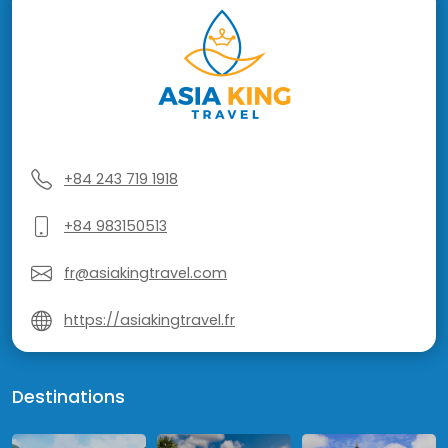
+84 243 719 1918
+84 983150513
fr@asiakingtravel.com
https://asiakingtravel.fr
Destinations