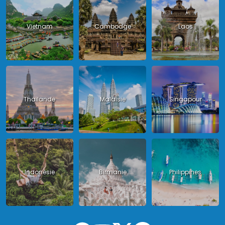
Vietnam
Cambodge
Laos
Thailande
Malaisie
Singapour
Indonésie
Birmanie
Philippines