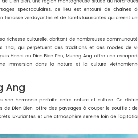
 de Dien Bien, une région montagneuse située au nord-oues
ages spectaculaires, ce lieu est entouré de chaînes d
 terrasse verdoyantes et de forêts luxuriantes qui créent un
 sa richesse culturelle, abritant de nombreuses communauté
es Thai, qui perpétuent des traditions et des modes de vi
epuis Hanoi ou Dien Bien Phu, Muong Ang offre une escapad
une immersion dans la nature et la culture vietnamienn
g Ang
son harmonie parfaite entre nature et culture. Ce distric
 de Dien Bien, offre des paysages à couper le souffle : de
orêts luxuriantes et une atmosphère sereine loin de l'agitatio