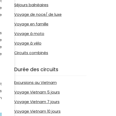
t
Séjours balnéaires
e
Voyage de noce/ de luxe
e
Voyage en famille
s
Voyage à moto
e
Voyage à vélo
e
Circuits combinés
e
Durée des circuits
Excursions au Vietnam
t
s
Voyage Vietnam 5 jours
n
Voyage Vietnam 7 jours
Voyage Vietnam 10 jours