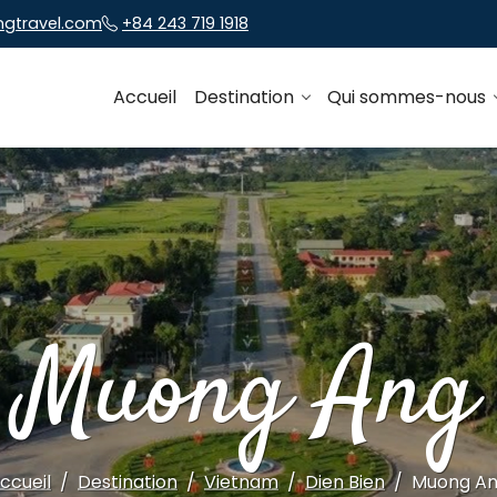
ngtravel.com
+84 243 719 1918
Accueil
Destination
Qui sommes-nous
Muong Ang
ccueil
Destination
Vietnam
Dien Bien
Muong A