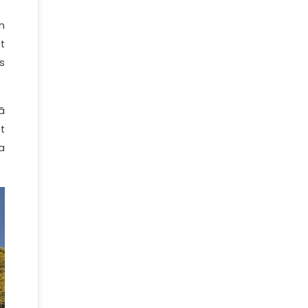
n
t
s
ã
t
a