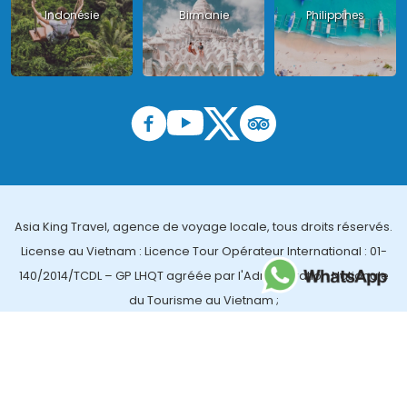
Indonésie
Birmanie
Philippines
Asia King Travel, agence de voyage locale, tous droits réservés.
License au Vietnam : Licence Tour Opérateur International : 01-
140/2014/TCDL – GP LHQT agréée par l'Administration Nationale
du Tourisme au Vietnam ;
License en Thailande : 14/03366 par le Bureau des affaires
touristiques et de l'enregistrement des guides (TBGR) et le
bureau du développement du tourisme de la Thailande