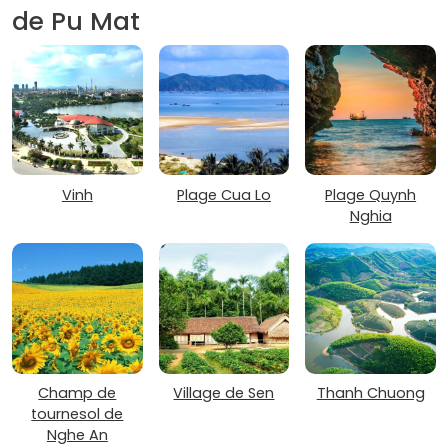
de Pu Mat
Vinh
Plage Cua Lo
Plage Quynh
Nghia
Champ de
Village de Sen
Thanh Chuong
tournesol de
Nghe An