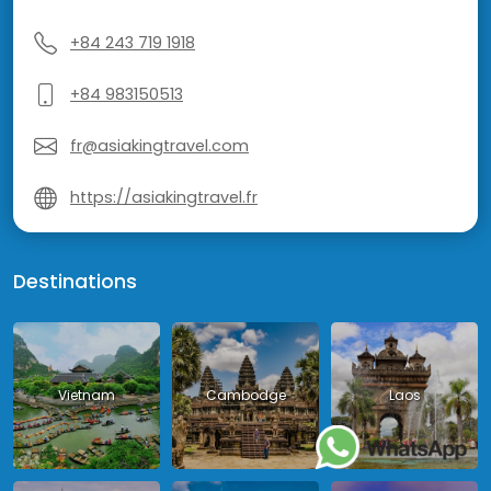
+84 243 719 1918
+84 983150513
fr@asiakingtravel.com
https://asiakingtravel.fr
Destinations
Vietnam
Cambodge
Laos