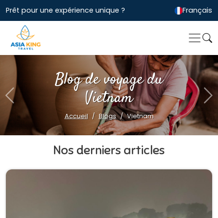
Prêt pour une expérience unique ?
Français
Blog de voyage du
Vietnam
Previous
Ne
Accueil
Blogs
Vietnam
Nos derniers articles