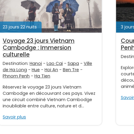
23 jours 22 nuits
3 jour
Voyage 23 jours Vietnam
Cour
Cambodge : Immersion
Penh
culturelle
Desti
Destination:
Hanoi
-
Lao Cai
-
Sapa
-
Ville
Explo
de Ha Long
-
Hue
-
Hoi An
-
Ben Tre
-
court
Phnom Penh
-
Ha Tien
décou
animé
Réservez le voyage 23 jours Vietnam
Cambodge en découvrant ces pays. Vivez
Savoir
une circuit combiné Vietnam Cambodge
inoubliable entre culture, nature et d...
Savoir plus