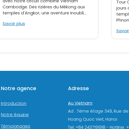
avec notre circuit combiné Vietnam
Tour 
Cambodge. Des rizières du Mékong aux
jours 
temples d'Angkor, une aventure inoubli...
templ
Phnom 
Savoir plus
Savoir
Notre agence
Adresse
Au Vietnam
Introduction
Ad : 7ème étage 349, Rue de
Notre équipe
Hoang Quoc Viet, Hanoi
Témoignages
Tel: +84 2437191918 - Hotline 