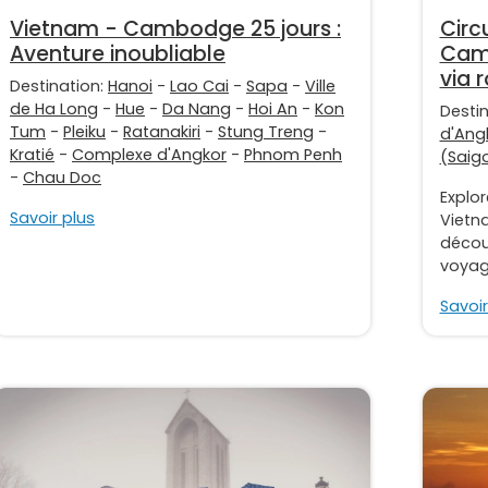
Vietnam - Cambodge 25 jours :
Circ
Aventure inoubliable
Camb
via 
Destination:
Hanoi
-
Lao Cai
-
Sapa
-
Ville
de Ha Long
-
Hue
-
Da Nang
-
Hoi An
-
Kon
Desti
Tum
-
Pleiku
-
Ratanakiri
-
Stung Treng
-
d'Ang
Kratié
-
Complexe d'Angkor
-
Phnom Penh
(Saig
-
Chau Doc
Explor
Savoir plus
Vietn
découv
voyag
Savoir