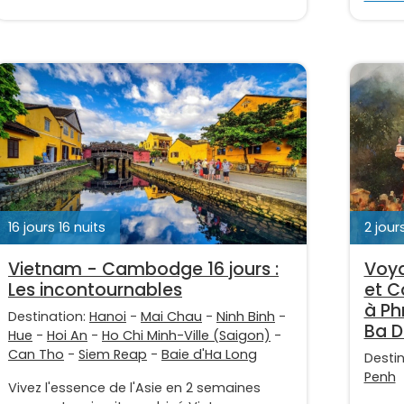
16 jours 16 nuits
2 jours
Vietnam - Cambodge 16 jours :
Voya
Les incontournables
et C
à Ph
Destination:
Hanoi
-
Mai Chau
-
Ninh Binh
-
Ba 
Hue
-
Hoi An
-
Ho Chi Minh-Ville (Saigon)
-
Can Tho
-
Siem Reap
-
Baie d'Ha Long
Desti
Penh
Vivez l'essence de l'Asie en 2 semaines