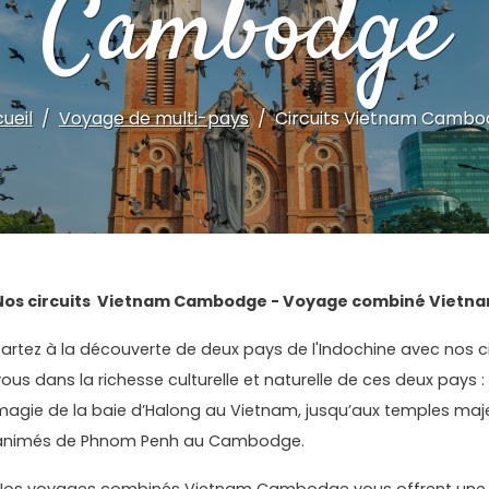
Cambodge
ueil
Voyage de multi-pays
Circuits Vietnam Camb
Nos circuits Vietnam Cambodge - Voyage combiné Vietn
Partez à la découverte de deux pays de l'Indochine avec nos
vous dans la richesse culturelle et naturelle de ces deux pays :
magie de la baie d’Halong au Vietnam, jusqu’aux temples maj
animés de Phnom Penh au Cambodge.
Nos voyages combinés Vietnam Cambodge vous offrent une 