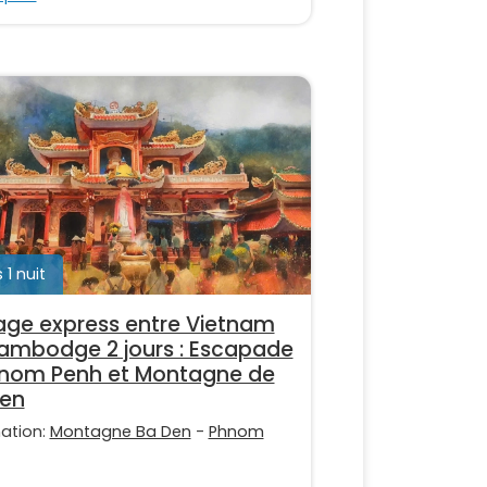
 1 nuit
ge express entre Vietnam
ambodge 2 jours : Escapade
nom Penh et Montagne de
Den
nation:
Montagne Ba Den
-
Phnom