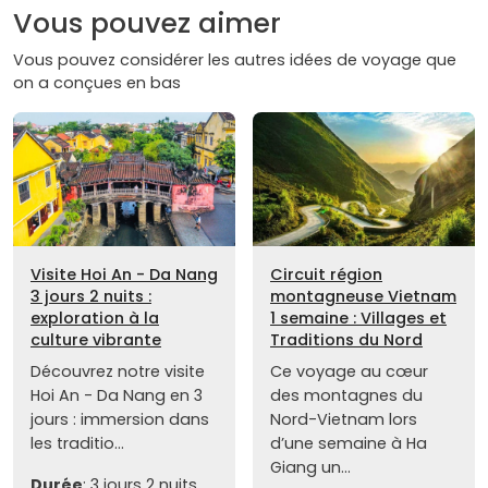
Vous pouvez aimer
Vous pouvez considérer les autres idées de voyage que
on a conçues en bas
Visite Hoi An - Da Nang
Circuit région
3 jours 2 nuits :
montagneuse Vietnam
exploration à la
1 semaine : Villages et
culture vibrante
Traditions du Nord
Découvrez notre visite
Ce voyage au cœur
Hoi An - Da Nang en 3
des montagnes du
jours : immersion dans
Nord-Vietnam lors
les traditio...
d’une semaine à Ha
Giang un...
Durée
: 3 jours 2 nuits