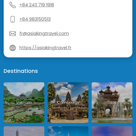
+84 243 719 1918
+84 983150513
fr@asiakingtravel.com
https://asiakingtravel.fr
Destinations
Vietnam
Cambodge
Laos