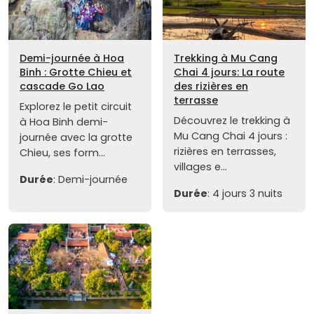
Demi-journée à Hoa
Trekking à Mu Cang
Binh : Grotte Chieu et
Chai 4 jours: La route
cascade Go Lao
des rizières en
terrasse
Explorez le petit circuit
Découvrez le trekking à
à Hoa Binh demi-
Mu Cang Chai 4 jours :
journée avec la grotte
rizières en terrasses,
Chieu, ses form...
villages e...
Durée
: Demi-journée
Durée
: 4 jours 3 nuits