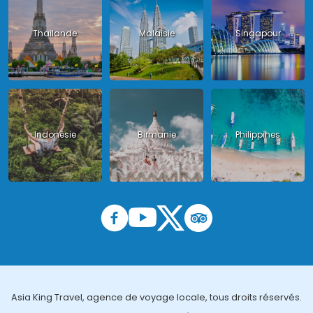
Thailande
Malaisie
Singapour
Indonésie
Birmanie
Philippines
Asia King Travel, agence de voyage locale, tous droits réservés.