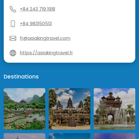
+84 243 719 1918
+84 983150513
fr@asiakingtravel.com
https://asiakingtravel.fr
Destinations
Vietnam
Cambodge
Laos