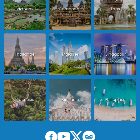
Vietnam
Cambodge
Laos
Thailande
Malaisie
Singapour
Indonésie
Birmanie
Philippines