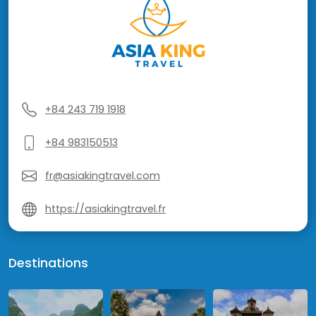
+84 243 719 1918
+84 983150513
fr@asiakingtravel.com
https://asiakingtravel.fr
Destinations