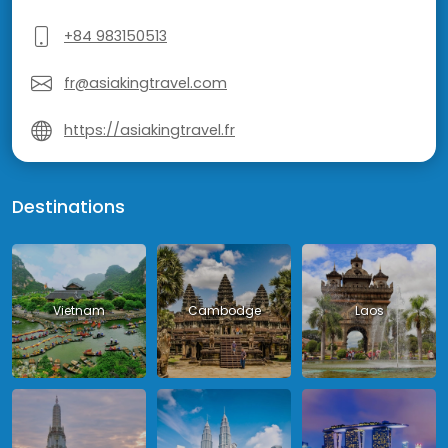
+84 983150513
fr@asiakingtravel.com
https://asiakingtravel.fr
Destinations
Vietnam
Cambodge
Laos