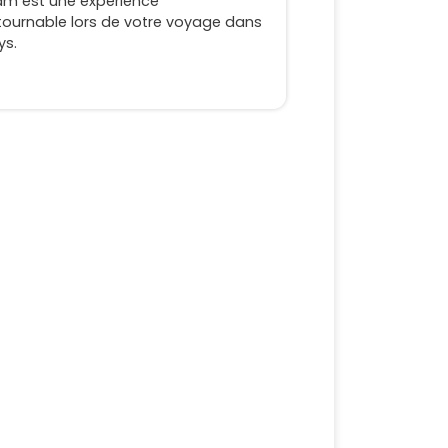
am est une expérience
tournable lors de votre voyage dans
ys.