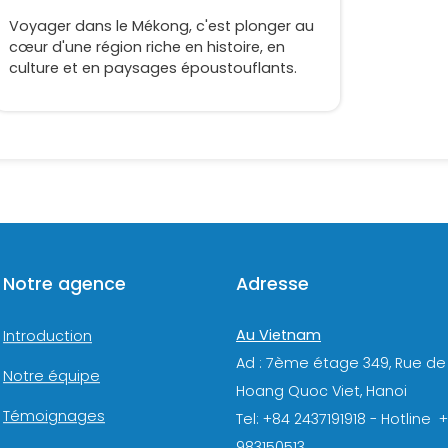
Voyager dans le Mékong, c'est plonger au
cœur d'une région riche en histoire, en
culture et en paysages époustouflants.
Notre agence
Adresse
Au Vietnam
Introduction
Ad : 7ème étage 349, Rue de
Notre équipe
Hoang Quoc Viet, Hanoi
Témoignages
Tel: +84 2437191918 - Hotline 
983150513