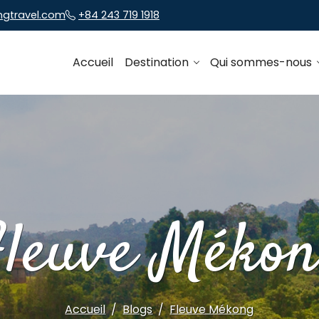
ngtravel.com
+84 243 719 1918
Accueil
Destination
Qui sommes-nous
leuve Méko
Accueil
Blogs
Fleuve Mékong