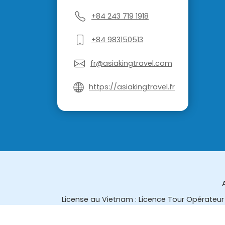
+84 243 719 1918
+84 983150513
fr@asiakingtravel.com
https://asiakingtravel.fr
License au Vietnam : Licence Tour Opérateur 
License en Thailande : 14/03366 par le Bur