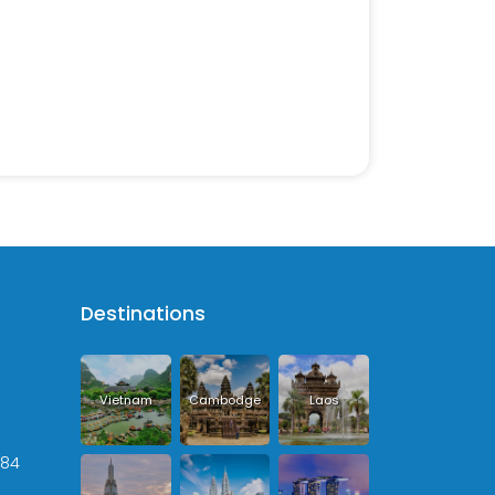
Destinations
Vietnam
Cambodge
Laos
+84