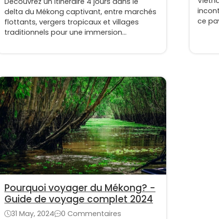
Vietn
Découvrez un itinéraire 4 jours dans le
incon
delta du Mékong captivant, entre marchés
ce pa
flottants, vergers tropicaux et villages
traditionnels pour une immersion
authentique
Pourquoi voyager du Mékong? -
Guide de voyage complet 2024
31 May, 2024
0 Commentaires