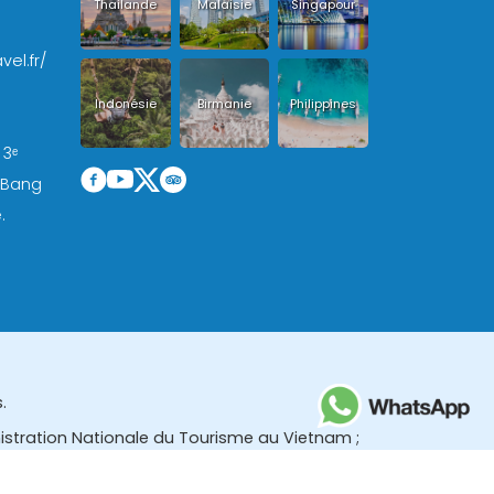
Thailande
Malaisie
Singapour
vel.fr/
Indonésie
Birmanie
Philippines
 3ᵉ
, Bang
.
.
nistration Nationale du Tourisme au Vietnam ;
des (TBGR) et le bureau du développement du