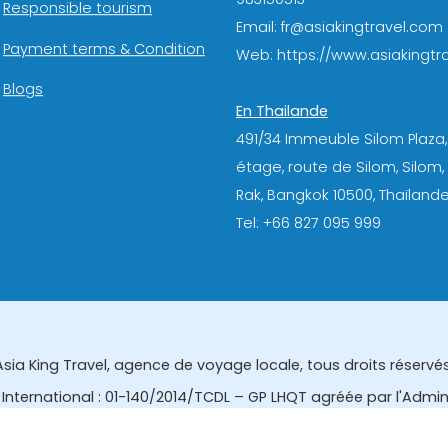
Responsible tourism
Email: fr@asiakingtravel.com
Payment terms & Condition
Web: https://www.asiakingtra
Blogs
En Thailande
491/34 Immeuble Silom Plaza,
étage, route de Silom, Silom
Rak, Bangkok 10500, Thaïlande
Tel: +66 827 095 999
Asia King Travel, agence de voyage locale, tous droits réservés
International : 01-140/2014/TCDL – GP LHQT agréée par l'Admi
eau des affaires touristiques et de l'enregistrement des gui