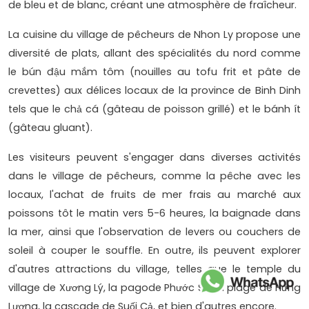
de bleu et de blanc, créant une atmosphère de fraîcheur.
La cuisine du village de pêcheurs de Nhon Ly propose une
diversité de plats, allant des spécialités du nord comme
le bún đậu mắm tôm (nouilles au tofu frit et pâte de
crevettes) aux délices locaux de la province de Binh Dinh
tels que le chả cá (gâteau de poisson grillé) et le bánh ít
(gâteau gluant).
Les visiteurs peuvent s'engager dans diverses activités
dans le village de pêcheurs, comme la pêche avec les
locaux, l'achat de fruits de mer frais au marché aux
poissons tôt le matin vers 5-6 heures, la baignade dans
la mer, ainsi que l'observation de levers ou couchers de
soleil à couper le souffle. En outre, ils peuvent explorer
d'autres attractions du village, telles que le temple du
village de Xương Lý, la pagode Phước Sa, la plage de Hưng
Lương, la cascade de Suối Cả, et bien d'autres encore.