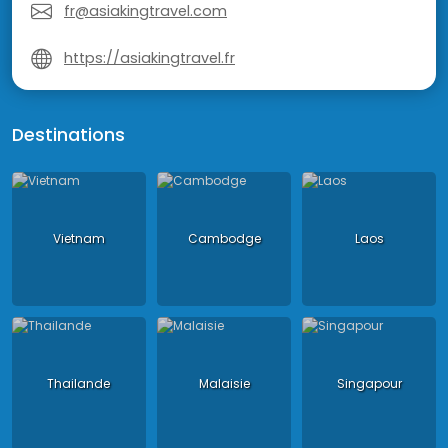
fr@asiakingtravel.com
https://asiakingtravel.fr
Destinations
Vietnam
Cambodge
Laos
Thailande
Malaisie
Singapour