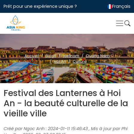
Prêt pour une expérience unique ?
Français
Accueil
Blogs
Vietnam
Quang Nam
Hoi An
Culture
Festival des Lanternes à Hoi
An - la beauté culturelle de la
vieille ville
Créé par Ngoc Anh : 2024-01-11 15:46:43 , Mis à jour par Phi