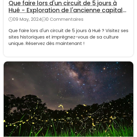
Que faire lors d'un circuit de 5 jours à
Hué - Exploration de l'ancienne capitale
du Vietnam
09 May, 2024
0 Commentaires
Que faire lors d'un circuit de 5 jours à Hué ? Visitez ses
sites historiques et imprégnez-vous de sa culture
unique. Réservez dès maintenant !