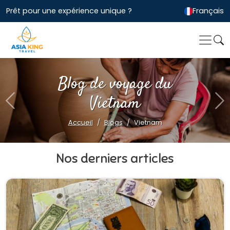
Prêt pour une expérience unique ?
Français
Blog de voyage du
Vietnam
Previous
Ne
Accueil
Blogs
Vietnam
Nos derniers articles