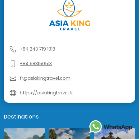
+84 243 719 1918
+84 983150513
fr@asiakingtravel.com
https://asiakingtravel.fr
Destinations