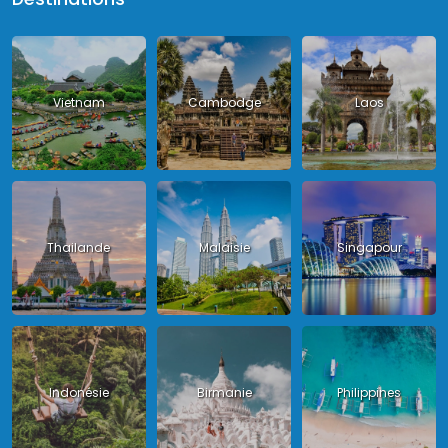
Vietnam
Cambodge
Laos
Thailande
Malaisie
Singapour
Indonésie
Birmanie
Philippines