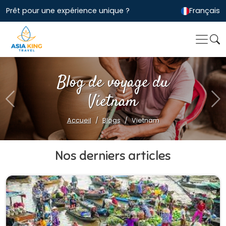
Prêt pour une expérience unique ?
Français
Blog de voyage du
Vietnam
Previous
Ne
Accueil
Blogs
Vietnam
Nos derniers articles