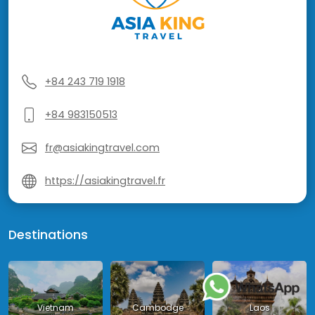
+84 243 719 1918
+84 983150513
fr@asiakingtravel.com
https://asiakingtravel.fr
Destinations
Vietnam
Cambodge
Laos