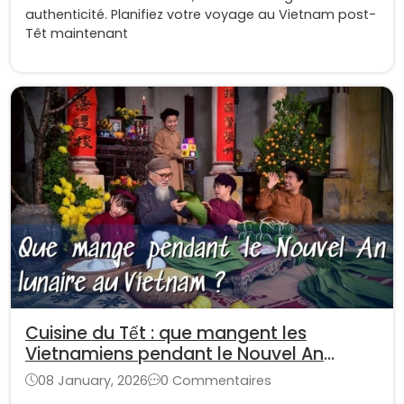
authenticité. Planifiez votre voyage au Vietnam post-
Têt maintenant
Cuisine du Tết : que mangent les
Vietnamiens pendant le Nouvel An
lunaire au Vietnam ?
08 January, 2026
0 Commentaires