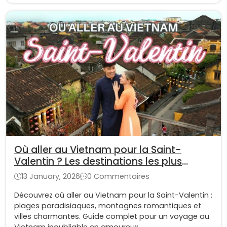
Où aller au Vietnam pour la Saint-
Valentin ? Les destinations les plus
romantiques
13 January, 2026
0 Commentaires
Découvrez où aller au Vietnam pour la Saint-Valentin :
plages paradisiaques, montagnes romantiques et
villes charmantes. Guide complet pour un voyage au
Vietnam inoubliable en amoureux