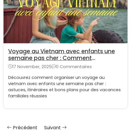
Voyage au Vietnam avec enfants une
semaine pas cher : Comment
économiser?
17 November, 2025
0 Commentaires
Découvrez comment organiser un voyage au
vietnam avec enfants une semaine pas cher :
astuces, itinéraires et bons plans pour des vacances
familiales réussies
Précédent
Suivant