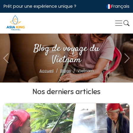
Prêt pour une expérience unique ?
Français
Blog de voyage du
Vietnam
Previous
Ne
Accueil
Blogs
Vietnam
Nos derniers articles