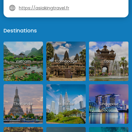
https://asiakingtravel.fr
Destinations
Vietnam
Cambodge
Laos
Thailande
Malaisie
Singapour