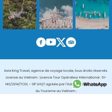
Indonésie
Birmanie
Philippines
Asia King Travel, agence de voyage locale, tous droits réservés.
License au Vietnam : Licence Tour Opérateur International : 01-
140/2014/TCDL – GP LHQT agréée par l'Administration Nationale
du Tourisme au Vietnam ;
License en Thailande : 14/03366 par le Bureau des affaires
touristiques et de l'enregistrement des guides (TBGR) et le
bureau du développement du tourisme de la Thailande