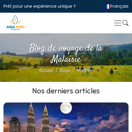
Prêt pour une expérience unique ?
Français
Blog de voyage de la
Malaisie
Accueil
Blogs
Malaisie
Nos derniers articles