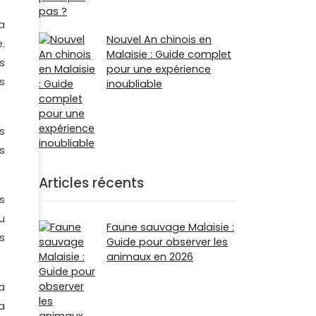
la
Nouvel An chinois en
.
Malaisie : Guide complet
s
pour une expérience
s
inoubliable
s
s
Articles récents
s
u
Faune sauvage Malaisie :
s
Guide pour observer les
animaux en 2026
a
a