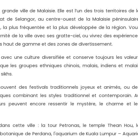
rande ville de Malaisie. Elle est l’un des trois territoires de 
tat de Selangor, au centre-ouest de la Malaisie péninsulaire
 la plus fréquentée et la plus développée de la région. Vou
rnité de la ville avec ses gratte-ciel, ou vivrez des expérience
rs haut de gamme et des zones de divertissement.
avec une culture diversifiée et conserve toujours les valeur
es que les groupes ethniques chinois, malais, indiens et malai
sikhs.
ouvent des festivals traditionnels joyeux et animés, ou de
niques combinant les styles traditionnel et contemporain. A
teurs peuvent encore ressentir le mystère, le charme et le
ns cette ville : la tour Petronas, le temple Thean Hou, l
in botanique de Perdana, l'aquarium de Kuala Lumpur – Aquari