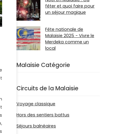
fêter et quoi faire pour
un séjour magique
Fête nationale de
Malaisie 2025 - Vivre le
Merdeka comme un
local
Malaisie Catégorie
e
t
Circuits de la Malaisie
n
Voyage classique
t
Hors des sentiers battus
s
,
Séjours balnéaires
s