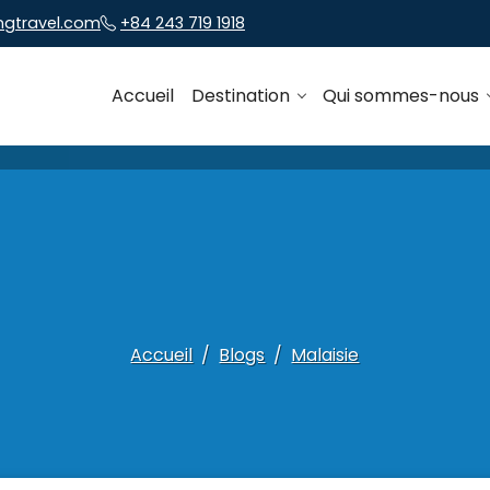
ngtravel.com
+84 243 719 1918
Accueil
Destination
Qui sommes-nous
Accueil
Blogs
Malaisie