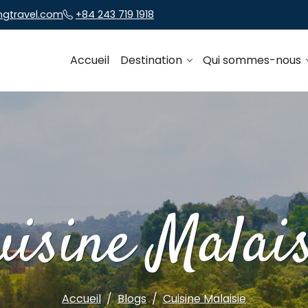
ngtravel.com
+84 243 719 1918
Accueil
Destination
Qui sommes-nous
uisine Malais
Accueil
Blogs
Cuisine Malaisie