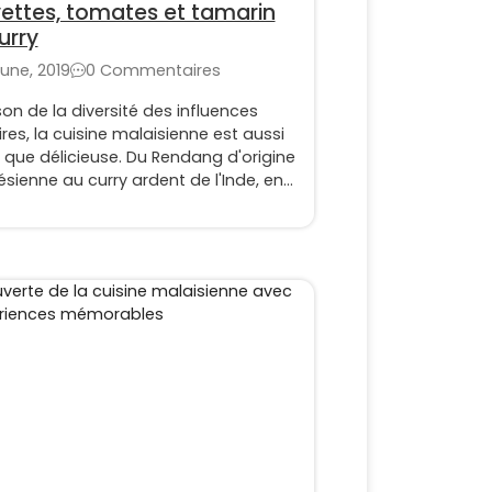
ettes, tomates et tamarin
urry
une, 2019
0 Commentaires
son de la diversité des influences
ires, la cuisine malaisienne est aussi
 que délicieuse. Du Rendang d'origine
sienne au curry ardent de l'Inde, en
t par le très apprécié laska lemak :
sine malaisienne a acquis sa
tion de l'une des cuisines les plus
reuses de la planète.