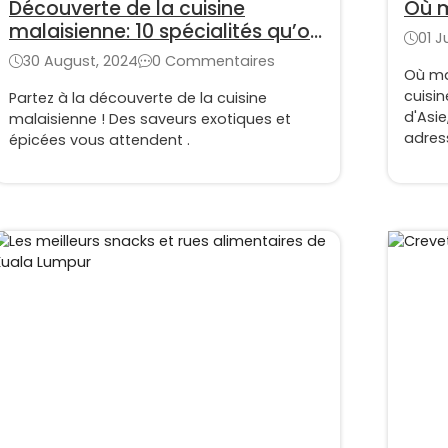
Découverte de la cuisine
Où m
malaisienne: 10 spécialités qu’on
01 J
ne peut pas manquer lors d'un
30 August, 2024
0 Commentaires
voyage à Malaisie
Où ma
cuisin
Partez à la découverte de la cuisine
d'Asie
malaisienne ! Des saveurs exotiques et
adress
épicées vous attendent .