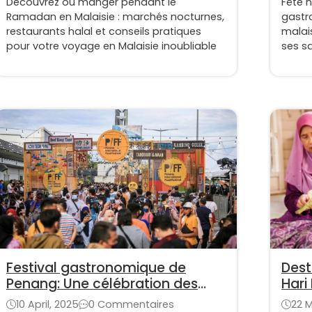
Découvrez où manger pendant le
Fête n
Ramadan en Malaisie : marchés nocturnes,
gastr
restaurants halal et conseils pratiques
malais
pour votre voyage en Malaisie inoubliable
ses s
Festival gastronomique de
Dest
Penang: Une célébration des
Hari 
saveurs de la Malaisie
10 April, 2025
0 Commentaires
22 