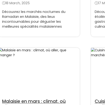
des meilleurs bazaars
18 March, 2025
17 M
Découvrez les marchés nocturnes du
Découv
Ramadan en Malaisie, des lieux
étoilé
incontournables pour déguster les
gastr
meilleures spécialités malaisiennes
culina
Malaisie en mars : climat, où
Cuis