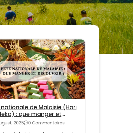
 nationale de Malaisie (Hari
eka) : que manger et
uvrir ?
ugust, 2025
0 Commentaires