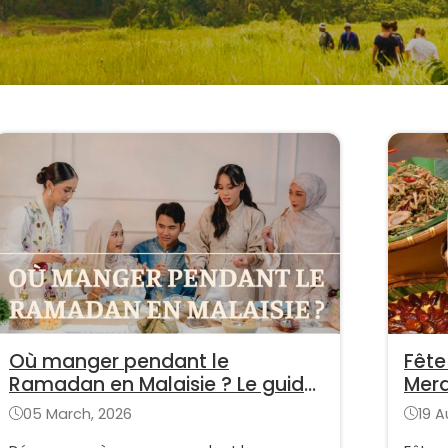
Où manger pendant le
Fête
Ramadan en Malaisie ? Le guide
Merd
complet
déco
05 March, 2026
19 A