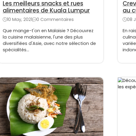
Les meilleurs snacks et rues
Crev
alimentaires de Kuala Lumpur
au c
10 May, 2021
0 Commentaires
08 J
Que mange-t'on en Malaisie ? Découvrez
En rai
la cuisine malaisienne, l'une des plus
culina
diversifiées d'Asie, avec notre sélection de
variée
spécialités...
indoné
passan
la cui
réputa
savou