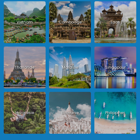
Vietnam
Cambodge
Laos
Thailande
Malaisie
Singapour
Indonésie
Birmanie
Philippines